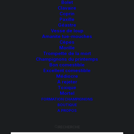
Bolet
Clavaire
Coprin
Paxille
Géastre
Vesse de loup
Amanite tue-mouches
Lames libres
Cèpes
Morille
Trompette de la mort
Champignons du printemps
Bon comestible
Excellent comestible
Médiocre
A rejeter
Toxique
Blanches puis roses
Mortel
FORMATION CHAMPIGNONS
BOUTIQUE
A PROPOS
CHAMPIGNON UN CHAPEAU ET UN PIED, À LAMES
LIBRES DE COULEUR BLANCHES PUIS ROSES
RECHERCHE