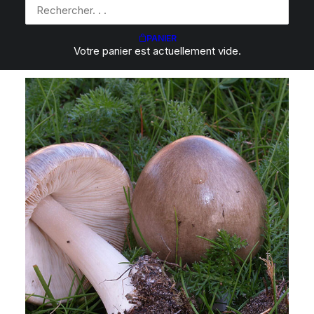
IDENTIFICATION : VOTRE
CHAMPIGNON PEUT FAIRE
PANIER
PARTIE DE CETTE LISTE
Votre panier est actuellement vide.