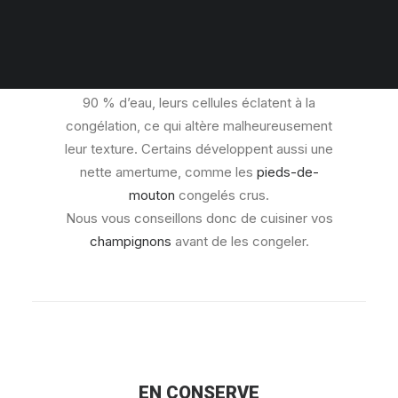
PANIER
CONGELÉS
Votre panier est actuellement vide.
Les champignons étant constitués à 80 à
90 % d’eau, leurs cellules éclatent à la
congélation, ce qui altère malheureusement
leur texture. Certains développent aussi une
nette amertume, comme les
pieds-de-
mouton
congelés crus.
Nous vous conseillons donc de cuisiner vos
champignons
avant de les congeler.
EN CONSERVE