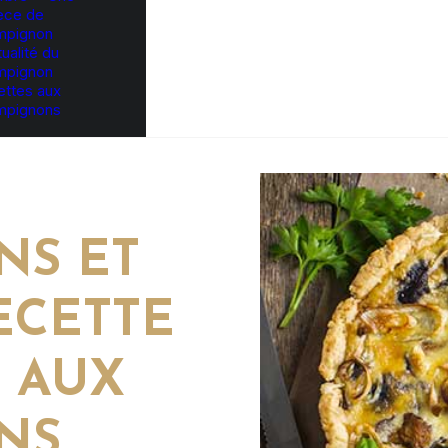
èce de
mpignon
tualité du
mpignon
ttes aux
mpignons
NS ET
ECETTE
 AUX
NS