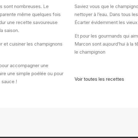
ns sont nombreuses.
Le
Saviez vous
que
le champigno
apparente même quelques fois
nettoyer à l’eau.
Dans tous les
dur une recette savoureuse
Écarter évidemment les vieu
a saison.
Et pour les gourmands qui ai
rer et cuisiner les champignons
Marcon sont aujourd’hui à la t
le champignon
 pour accompagner une
Faire une simple poélée ou pour
Voir toutes les recettes
 sauce !