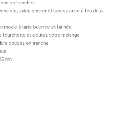
ons en tranches
l’échalote, saler, poivrer et laissez cuire à feu doux
n moule à tarte beurrée et farinée
e fourchette et ajoutez votre mélange
urs coupés en tranche
sus
 25 mn