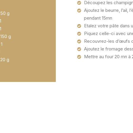
Découpez les champign
Ajoutez le beurre, l’ail, 
 g
pendant 15mn
1
Etalez votre pâte dans u
1
Piquez celle-ci avec un
 g
Recouvrez-les d’œufs d
1
Ajoutez le fromage des
1
Mettre au four 20 mn à
 g