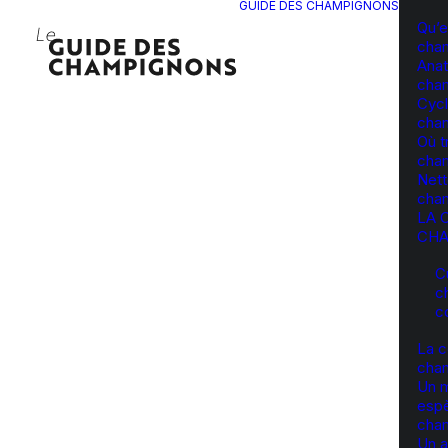
GUIDE DES CHAMPIGNONS
Qu’e
cha
Anat
cha
Cycl
cha
Où t
cha
Nett
cha
LA 
CHA
C
c
c
La c
cha
Un 
esp
cha
Un a