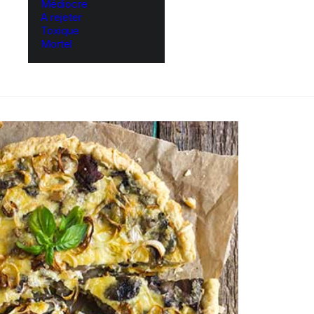
Médiocre
A rejeter
Toxique
Mortel