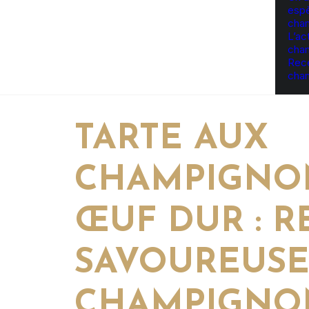
esp
cha
L’ac
cha
Rece
cha
TARTE AUX
CHAMPIGNO
ŒUF DUR : R
SAVOUREUSE
CHAMPIGNO