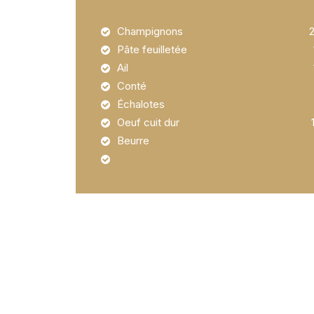
Champignons 250
Pâte feuilletée 
Ail 
Conté 150
Échalotes 
Oeuf cuit dur 
Beurre 20