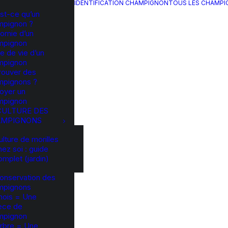
IDENTIFICATION CHAMPIGNON
TOUS LES CHAMP
st-ce qu’un
mpignon ?
omie d’un
mpignon
e de vie d’un
mpignon
rouver des
mpignons ?
oyer un
mpignon
CULTURE DES
MPIGNONS
ulture de morilles
hez soi : guide
omplet (jardin)
onservation des
mpignons
mois = Une
èce de
mpignon
rbre = Une