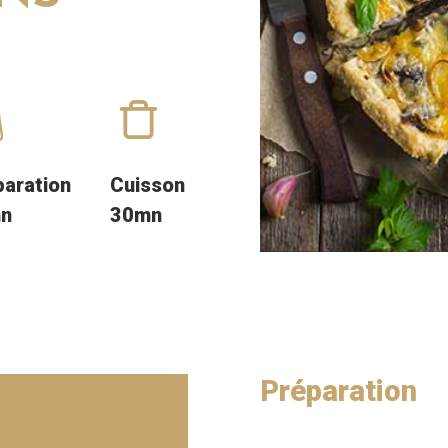
paration
Cuisson
n
30mn
Préparation