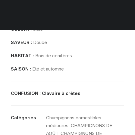
parfois ramifié, surface blanche, rugueuse et ridée.
PANIER
Votre panier est actuellement vide.
CHAIR
:
Blanche, molle
ODEUR
:
Faible
SAVEUR
:
Douce
HABITAT
:
Bois de conifères
SAISON :
Été et automne
CONFUSION :
Clavaire à crêtes
Catégories
Champignons comestibles
médiocres
,
CHAMPIGNONS DE
AOÛT
,
CHAMPIGNONS DE