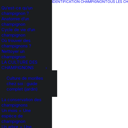
IDENTIFICATION CHAMPIGNON
TOUS LES C
Qu’est-ce qu’un
champignon ?
Anatomie d’un
champignon
Cycle de vie d’un
champignon
Où trouver des
champignons ?
Nettoyer un
champignon
LA CULTURE DES
CHAMPIGNONS
Culture de morilles
chez soi : guide
complet (jardin)
La conservation des
champignons
Un mois = Une
espèce de
champignon
Un arbre = Une