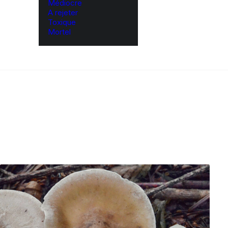
Médiocre
A rejeter
Toxique
Mortel