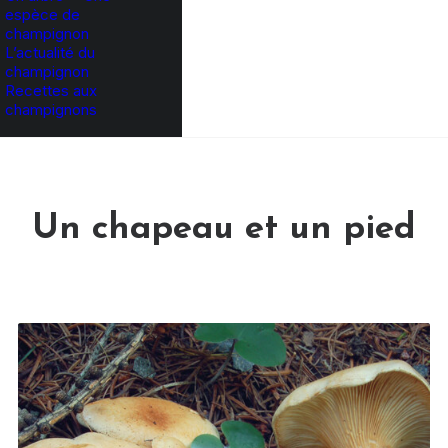
espèce de
champignon
L’actualité du
champignon
Recettes aux
champignons
Un chapeau et un pied