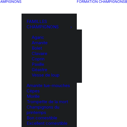
HAMPIGNONS
FORMATION CHAMPIGNONS
FAMILLES
CHAMPIGNONS
Agaric
Amanite
Bolet
Clavaire
Coprin
Paxille
Géastre
Vesse de loup
Amanite tue-mouches
Cèpes
Morille
Trompette de la mort
Champignons du
printemps
Bon comestible
Excellent comestible