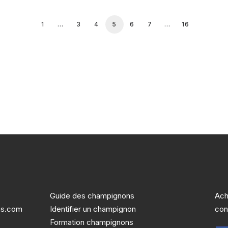
1
…
3
4
5
6
7
…
16
Guide des champignons
Ach
ns.com
Identifier un champignon
con
Formation champignons