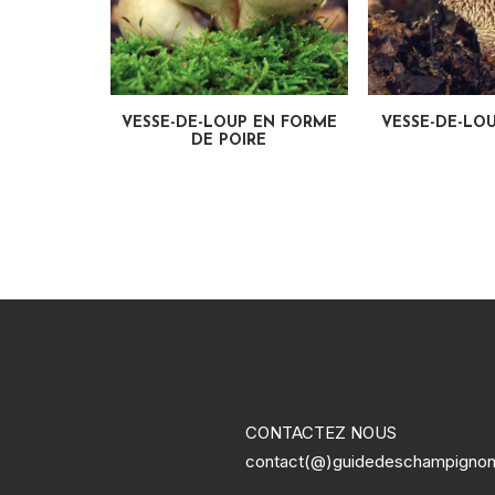
LIRE LA SUITE
LIRE LA
VESSE-DE-LOUP EN FORME
VESSE-DE-LO
DE POIRE
CONTACTEZ NOUS
contact(@)guidedeschampigno