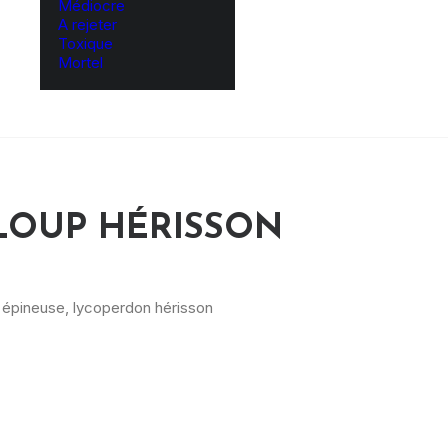
Médiocre
A rejeter
Toxique
Mortel
LOUP HÉRISSON
épineuse, lycoperdon hérisson