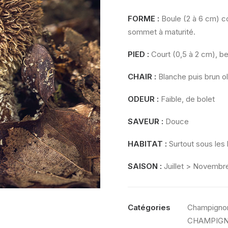
FORME
:
Boule (2 à 6 cm) co
sommet à maturité.
PIED :
Court (0,5 à 2 cm), bei
CHAIR
:
Blanche puis brun oli
ODEUR :
Faible, de bolet
SAVEUR
:
Douce
HABITAT
:
Surtout sous les 
SAISON :
Juillet > Novembr
Catégories
Champignon
CHAMPIGN