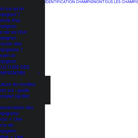
IDENTIFICATION CHAMPIGNON
TOUS LES CHAMP
st-ce qu’un
mpignon ?
omie d’un
mpignon
e de vie d’un
mpignon
rouver des
mpignons ?
oyer un
mpignon
CULTURE DES
MPIGNONS
ulture de morilles
hez soi : guide
omplet (jardin)
onservation des
mpignons
mois = Une
èce de
mpignon
rbre = Une