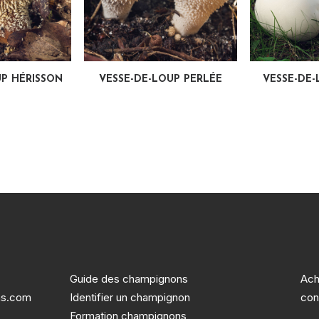
 SUITE
LIRE LA SUITE
LIRE 
UP HÉRISSON
VESSE-DE-LOUP PERLÉE
VESSE-DE
Guide des champignons
Ach
ns.com
Identifier un champignon
con
Formation champignons