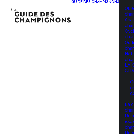
GUIDE DES CHAMPIGNONS
Qu’e
cha
Anat
cha
Cycl
cha
Où t
cha
Nett
cha
LA 
CHA
C
c
c
La c
cha
Un 
esp
cha
Un a