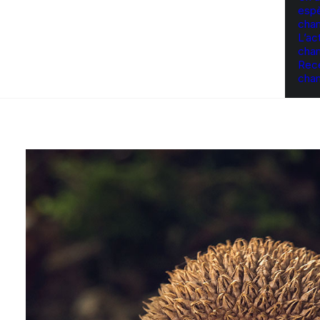
esp
cha
L’ac
cha
Rece
cha