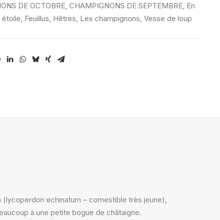
ONS DE OCTOBRE
,
CHAMPIGNONS DE SEPTEMBRE
,
En
 étoile
,
Feuillus
,
Hêtres
,
Les champignons
,
Vesse de loup
 (lycoperdon echinatum – comestible très jeune),
eaucoup à une petite bogue de châtaigne.