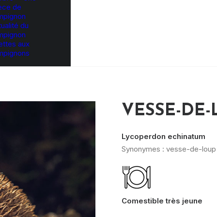
èce de
mpignon
tualité du
mpignon
ttes aux
mpignons
VESSE-DE-
Lycoperdon echinatum
Synonymes : vesse-de-loup 
Comestible très jeune