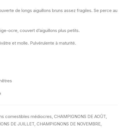
uverte de longs aiguillons bruns assez fragiles. Se perce au
ge-ocre, couvert d’aiguillons plus petits.
vâtre et molle. Pulvérulente à maturité.
hêtres
e
s comestibles médiocres
,
CHAMPIGNONS DE AOÛT
,
ONS DE JUILLET
,
CHAMPIGNONS DE NOVEMBRE
,