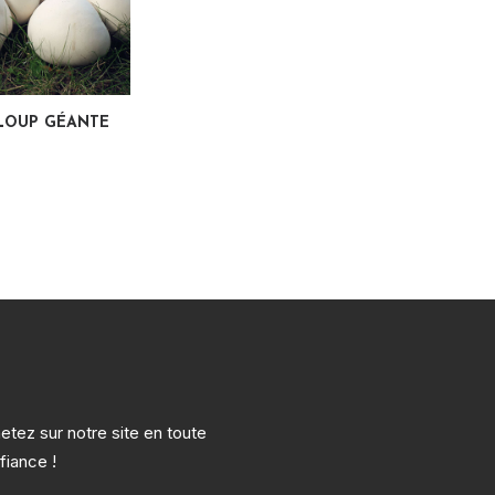
LA SUITE
-LOUP GÉANTE
etez sur notre site en toute
fiance !