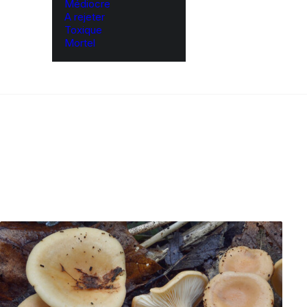
Médiocre
A rejeter
Toxique
Mortel