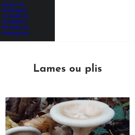
espèce de
champignon
L’actualité du
champignon
Recettes aux
champignons
Lames ou plis