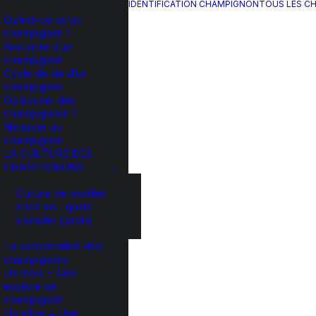
IDENTIFICATION CHAMPIGNON
TOUS LES C
Qu’est-ce qu’un
champignon ?
Anatomie d’un
champignon
Cycle de vie d’un
champignon
Où trouver des
champignons ?
Nettoyer un
champignon
LA CULTURE DES
CHAMPIGNONS
Culture de morilles
chez soi : guide
complet (jardin)
La conservation des
champignons
Un mois = Une
espèce de
champignon
Un arbre = Une