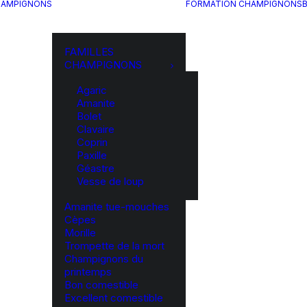
HAMPIGNONS
FORMATION CHAMPIGNONS
FAMILLES
CHAMPIGNONS
Agaric
Amanite
Bolet
Clavaire
Coprin
Paxille
Géastre
Vesse de loup
Amanite tue-mouches
Cèpes
Morille
Trompette de la mort
Champignons du
printemps
Bon comestible
Excellent comestible