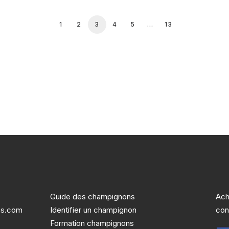
1
2
3
4
5
…
13
Guide des champignons
Ach
ns.com
Identifier un champignon
con
Formation champignons