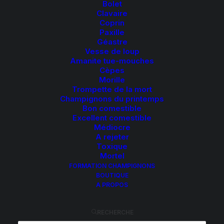
Bolet
Clavaire
Coprin
Paxille
Géastre
Vesse de loup
Amanite tue-mouches
Cèpes
HYPHOLOME EN
Morille
Trompette de la mort
TOUFFE
Champignons du printemps
Bon comestible
Excellent comestible
Hypholoma fasciculare
Médiocre
A rejeter
Toxique
Mortel
FORMATION CHAMPIGNONS
BOUTIQUE
Toxique
A PROPOS
RECHERCHE
CHAPEAU
:
1,5 à 7cm, lisse, roux ochracé puis jaune