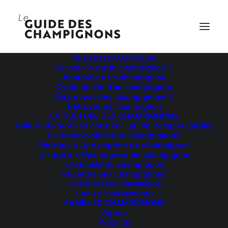
GUIDE DES CHAMPIGNONS
Qu’est-ce qu’un champignon ?
Anatomie d’un champignon
Cycle de vie d’un champignon
Où trouver des champignons ?
Nettoyer un champignon
LA CULTURE DES CHAMPIGNONS
Culture de morilles chez soi : guide complet (jardin)
La conservation des champignons
Un mois = Une espèce de champignon
Un arbre = Une espèce de champignon
L’actualité du champignon
Recettes aux champignons
IDENTIFICATION CHAMPIGNON
TOUS LES CHAMPIGNONS
FAMILLES CHAMPIGNONS
Agaric
Amanite