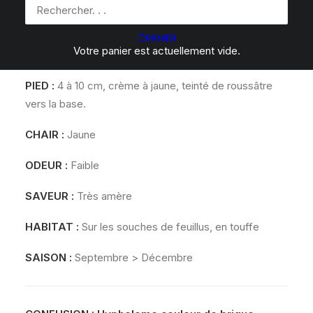
soufre à verdâtre, au centre plus foncé.
LAMES
:
Adnées à échancrées, serrées, jaunes puis
PANIER
Votre panier est actuellement vide.
verdâtres à olivâtres.
PIED :
4 à 10 cm, crème à jaune, teinté de roussâtre
vers la base.
CHAIR
:
Jaune
ODEUR
:
Faible
SAVEUR
:
Très amère
HABITAT
:
Sur les souches de feuillus, en touffe
SAISON :
Septembre > Décembre