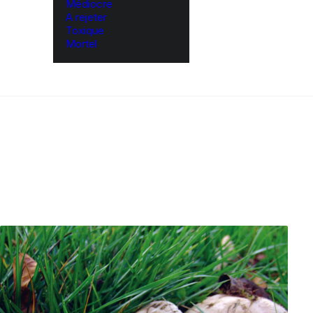
Médiocre
A rejeter
Toxique
Mortel