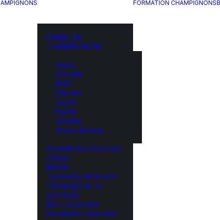
HAMPIGNONS
FORMATION CHAMPIGNONS
FAMILLES
CHAMPIGNONS
Agaric
Amanite
Bolet
Clavaire
Coprin
Paxille
Géastre
Vesse de loup
Amanite tue-mouches
Cèpes
Morille
Trompette de la mort
Champignons du
printemps
Bon comestible
Excellent comestible