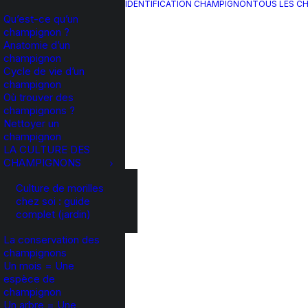
IDENTIFICATION CHAMPIGNON
TOUS LES C
Qu’est-ce qu’un
champignon ?
Anatomie d’un
champignon
Cycle de vie d’un
champignon
Où trouver des
champignons ?
Nettoyer un
champignon
LA CULTURE DES
CHAMPIGNONS
Culture de morilles
chez soi : guide
complet (jardin)
La conservation des
champignons
Un mois = Une
espèce de
champignon
Un arbre = Une