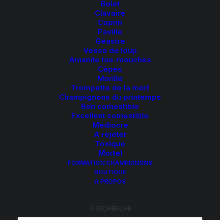
Bolet
Clavaire
Coprin
Paxille
Géastre
Vesse de loup
Amanite tue-mouches
Cèpes
BOLET BAI
Morille
Trompette de la mort
Champignons du printemps
Imleria badia
Bon comestible
Excellent comestible
Synonyme : cèpe des châtaigniers
Médiocre
A rejeter
Toxique
Mortel
FORMATION CHAMPIGNONS
Très bon comestible
BOUTIQUE
A PROPOS
CHAPEAU
:
5 à 15 cm, velouté par temps sec,
RECHERCHE
visqueux par temps humide, brun-châtain uniforme à