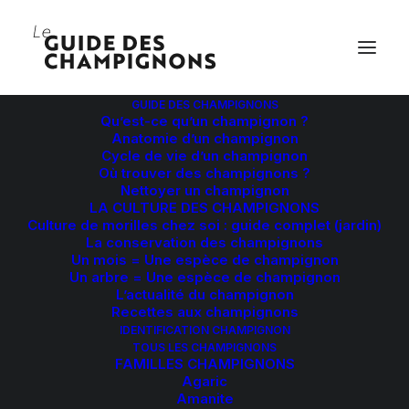
GUIDE DES CHAMPIGNONS
Qu’est-ce qu’un champignon ?
Anatomie d’un champignon
Cycle de vie d’un champignon
Où trouver des champignons ?
Nettoyer un champignon
LA CULTURE DES CHAMPIGNONS
Culture de morilles chez soi : guide complet (jardin)
La conservation des champignons
Un mois = Une espèce de champignon
Un arbre = Une espèce de champignon
L’actualité du champignon
Recettes aux champignons
IDENTIFICATION CHAMPIGNON
TOUS LES CHAMPIGNONS
FAMILLES CHAMPIGNONS
Agaric
Amanite