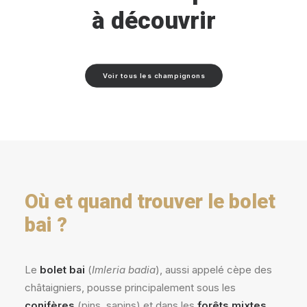
à découvrir
Voir tous les champignons
Où et quand trouver le bolet
bai ?
Le
bolet bai
(
Imleria badia
), aussi appelé cèpe des
châtaigniers, pousse principalement sous les
conifères
(pins, sapins) et dans les
forêts mixtes