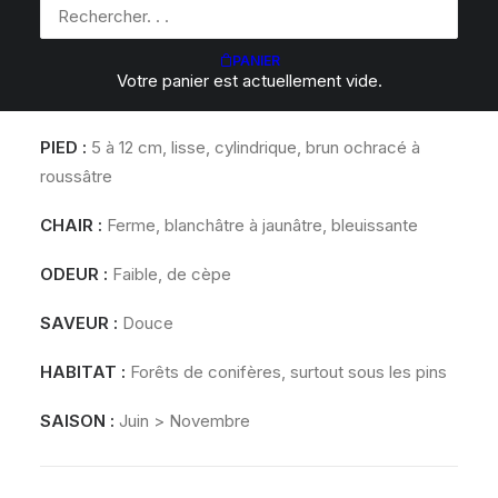
brun foncé, parfois très sombre
PANIER
PORES
:
Fins, blanchâtres puis jaune olivâtre, très
Votre panier est actuellement vide.
nettement bleuissants.
PIED :
5 à 12 cm, lisse, cylindrique, brun ochracé à
roussâtre
CHAIR
:
Ferme, blanchâtre à jaunâtre, bleuissante
ODEUR
:
Faible, de cèpe
SAVEUR
:
Douce
HABITAT
:
Forêts de conifères, surtout sous les pins
SAISON :
Juin > Novembre