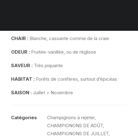
PANIER
LAMES :
Adnées, blanches
Votre panier est actuellement vide.
PIED :
4 à 8 cm, blanc, élancé
CHAIR
:
Blanche, cassante comme de la craie
ODEUR
:
Fruitée-vanillée, ou de réglisse
SAVEUR
:
Très piquante
HABITAT
:
Forêts de conifères, surtout d’épicéas
SAISON :
Juillet > Novembre
Catégories
Champignons à rejeter
,
CHAMPIGNONS DE AOÛT
,
CHAMPIGNONS DE JUILLET
,